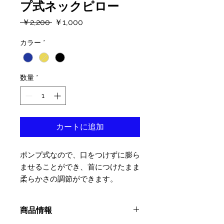
プ式ネックピロー
通
セ
 ￥2,200 
￥1,000
常
ー
価
ル
カラー
*
格
価
格
数量
*
カートに追加
ポンプ式なので、口をつけずに膨ら
ませることができ、首につけたまま
柔らかさの調節ができます。
商品情報