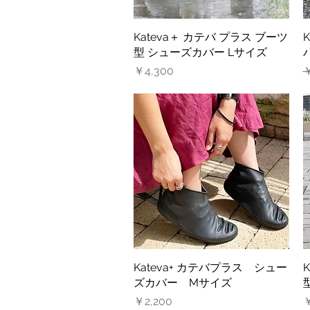
Kateva＋ カテバ プラス ブーツ
クイックビュー
型 シューズカバー Lサイズ
価格
￥4,300
￥
Kateva+ カテバプラス シュー
クイックビュー
ズカバー Mサイズ
価格
￥2,200
￥